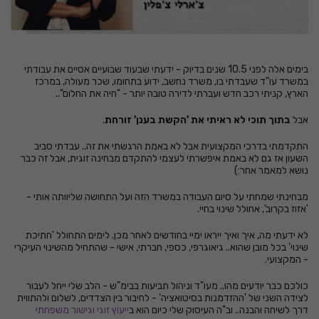
בימים אלה לפני 10.5 שנים בדיוק - ידעתי שבעוד שבועיים אסיים את עבודתי
במשרד עו"ד שעבדתי בו, משרד נחשב, ידוע בתחומו, שכר מעולה, במרכז
הארץ, קניתי רכב חדש ועברתי לדירה טובה יותר - "חיה את החלום"..
אבל
בתוך תוכי לא ראיתי את 'הקשת בענן' זורחת
.
התקדמתי בדרכי המקצועית אבל לא באמת הרגשתי את זה.. עבדתי סביב
השעון אז גם לא באמת איפשרתי לעצמי להתקדם מבחינה זוגית, אבל זה כבר
נושא למאמר אחר:)
מבחינתי שמחתי על סיום העבודה במשרד הזה ועל התחושה שליוותה אותי -
'אזוז בקרוב', אחולל שינוי בחיי.
לא ידעתי מה, איך ואיך ייראו ימיי בחודשים לאחר מכן. לימים התחולל 'חתיכת
שינוי' בכל מובן שהוא.. גיאוגרפי, כספי, חברתי, אישי - שהתחיל מהשינוי העיקרי
- המקצועי.
כולכם כבר יודעים מהו.. מעו"ד וניהול תביעות בבימ"ש - הלב שלי ייחל לעבור
לצידה השני של 'ההזדמנות בסיטואציה' - לחיבור בין הצדדים, לשלום ולהתווית
דרך לשיחה והבנה.. וב"ה העיסוק שלי כיום הוא ב
ייעוץ זוגי וגישור משפחתי