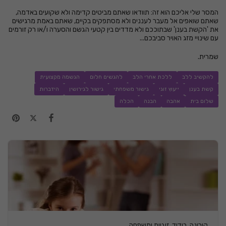
המסר שלי אליכם הוא זה: תוודאו שאתם מביטים קדימה ולא שקועים באדמה,
שאתם שואפים אל מעבר לעננים ולא מסתפקים בקיים, שאתם באמת מרגישים
את 'הקשת בענן' שבתוככם ולא מדדים בין קטעי הגשם והסערה ו/או רק זורמים
עם שינויי מזג האויר סביבכם...
שמרית.
להקשיב ללב
ללכת אחרי הלב
להגשים חלום
הגשמה מקצועית
קשת בענן
ייעוץ זוגי
גישור משפחתי
גישור לגירושין
הידברות
שלום בית
אהבה
הבנה
הכלה
קורונה, בידוד, זוגיות ומשפחה