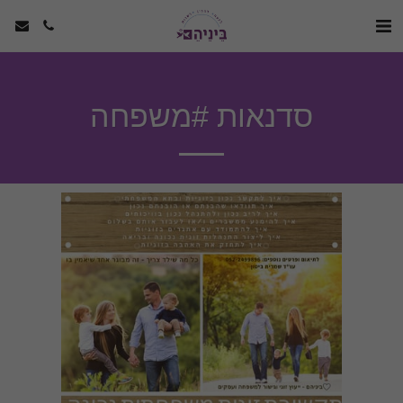
סדנאות #משפחה