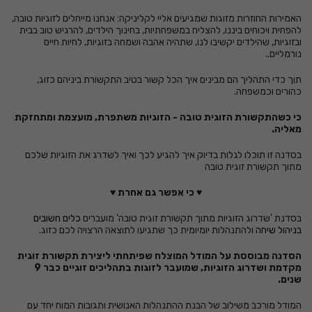
האמירות החוזרות מזוגות שמגיעים אליי לקליניקה: אנחנו מייחלים לזוגיות טובה,
להפחית ויכוחים ביננו, להצליח במשפחתיות, בחינוך הילדים, להרגיש טוב בבית
ובזוגיות, שהילדים יקשיבו לנו, שתהיה אהבה ושמחה בזוגיות, לחיות חיים
נורמליים..
תוך כדי התהליך הם מבינים איך הכל קשור בטיב התקשורת ביניהם כזוג,
כהורים וכמשפחה.
כי כשהתקשורת הזוגית טובה - הזוגיות משתפרת, מועצמת ומתחזקת
מאליה.
בסדנה זו תוכלו לגלות בדיוק איך להגיע לכך ואיך לשדרג את הזוגיות שלכם
מתוך תקשורת זוגית טובה
♥
כי א
פשר גם אחרת
♥
בסדנת 'שדרוג הזוגיות מתוך תקשורת זוגית טובה' מועברים
כלים חשובים
בניהול שיחה
ולהתנהלות יומיומית כך שתגיעו לתוצאה הרצויה לכם כזוג.
הסדנה מבוססת על המודל המוצלח שפיתחתי ליצירת תקשורת זוגית
מקדמת ושדרוג הזוגיות, שמועבר לזוגות בתהליכים זוגיים כבר 9
שנים.
המודל מורכב משילוב של הבנת ההתנהלות האנושית ותגובות המוח יחד עם