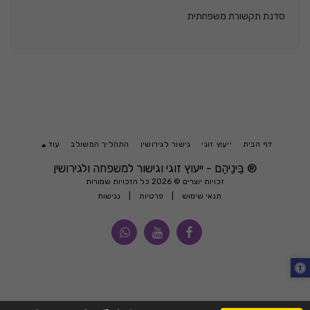
סדנת תקשורת משפחתית
דף הבית
ייעוץ זוגי
גישור לגירושין
התהליך המשולב
עוד
® בֵּינֵיהֵם - ייעוץ זוגי וגישור למשפחה ולגירושין
זכויות יוצרים © 2026 כל הזכויות שמורות
תנאי שימוש
|
פרטיות
|
נגישות