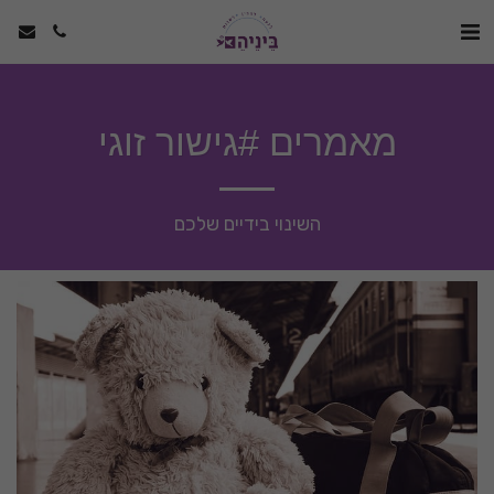
מאמרים #גישור זוגי
השינוי בידיים שלכם