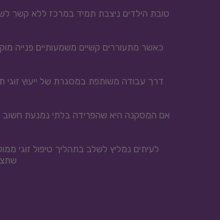
שתצאו