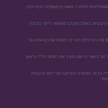
טובת הילדים ניצבת תמיד במרכז ללא קשר לשאלה אם תבחרו להמשיך יחד או לפרק את החבילה. גם הורים שמחליטים להיפרד נשארים משפחה לנצח ולכן 
כאשר מתעוררים קשיים משמעותיים פנייה מוקדמת אל יועצת זוגית יכולה למנוע את החרפת הקונפליקט. זיהוי הבעיות בשלב מוקדם מאפשר לייצר סביבה 
דרך עבודה משותפת במסגרת של ייעוץ זוגי תלמדו כיצד לנהל מחלוקות בכבוד הדדי ובהקשבה מלאה. כלים אלו הכרחיים לא רק לזוגיות שלכם אלא גם 
אם המסקנה היא שהפרידה בלתי נמנעת חשוב לנהל אותה נכון כדי להגן על התא המשפחתי המשתנה. מסלול של גישור גירושין מציב את רווחת הילד בראש 
לעיתים נמליץ לשלב בתהליך טיפול זוגי ממוקד עבור ההורים כדי לנקות כעסים שעלולים להשפיע על האווירה בבית. המטרה העליונה שלי היא להבטיח 
יתי.